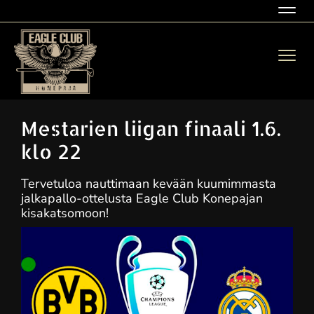
Navig
Navig
Mestarien liigan finaali 1.6.
klo 22
Tervetuloa nauttimaan kevään kuumimmasta
jalkapallo-ottelusta Eagle Club Konepajan
kisakatsomoon!