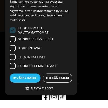
Tämä verkkosivusto käyttää evästeitä
käyttökokemuksen parantamiseksi.
Käyttämällä verkkosivustoamme hyväksyt
kaikki evästeet evästekäytäntöjemme
mukaisesti.
EHDOTTOMASTI
VÄLTTÄMÄTTÖMÄT
SUORITUSKYVYLLISET
KOHDENTAVAT
TOIMINNALLISET
LUOKITTELEMATTOMAT
Eagle Club Konepaja
HYVÄKSY KAIKKI
HYLKÄÄ KAIKKI
asiakaspalvelu@eagleclub.fi
010 411 5678
NÄYTÄ TIEDOT
Simulaattorimme ovat käytettävissä joka päivä