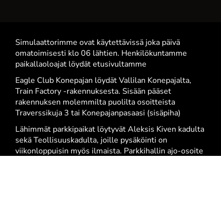
Simulaattorimme ovat käytettävissä joka päivä
omatoimisesti klo 06 lähtien. Henkilökuntamme
paikallaoloajat löydät etusivultamme
Eagle Club Konepajan löydät Vallilan Konepajalta,
Train Factory -rakennuksesta. Sisään pääset
rakennuksen molemmilta puolilta osoitteista
Traverssikuja 3 tai Konepajanpasaasi (sisäpiha)
Lähimmät parkkipaikat löytyvät Aleksis Kiven kadulta
sekä Teollisuuskadulta, joille pysäköinti on
viikonloppuisin myös ilmaista. Parkkihallin ajo-osoite
Bruno Granholminkuja 2. Tällä hetkellä parkkihallista
ei ole kulkua suoraan sisäpihalle.
 by WiseNetwork |
Tietosuojaseloste