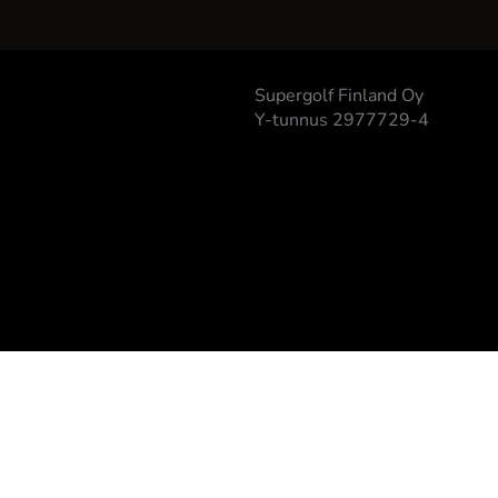
Supergolf Finland Oy
Y-tunnus 2977729-4