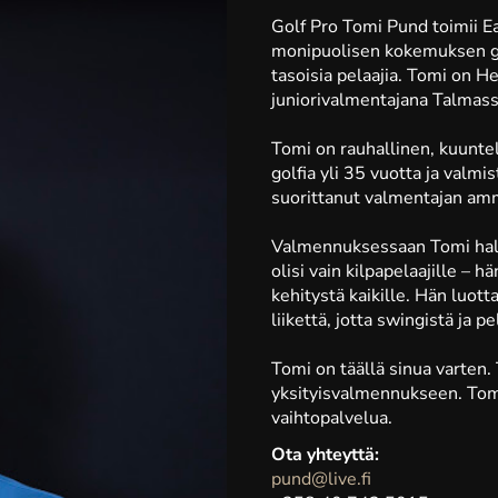
Golf Pro Tomi Pund toimii E
monipuolisen kokemuksen gol
tasoisia pelaajia. Tomi on H
juniorivalmentajana Talmass
Tomi on rauhallinen, kuuntel
golfia yli 35 vuotta ja val
suorittanut valmentajan am
Valmennuksessaan Tomi halua
olisi vain kilpapelaajille – 
kehitystä kaikille. Hän luot
liikettä, jotta swingistä ja 
Tomi on täällä sinua varten.
yksityisvalmennukseen. Tomi
vaihtopalvelua.
Ota yhteyttä:
pund@live.fi