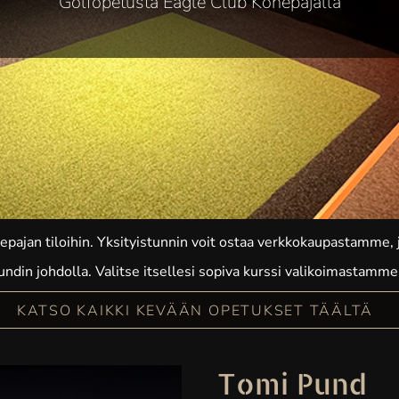
Golfopetusta Eagle Club Konepajalla
nepajan tiloihin. Yksityistunnin voit ostaa verkkokaupastamme,
ndin johdolla. Valitse itsellesi sopiva kurssi valikoimastamme
KATSO KAIKKI KEVÄÄN OPETUKSET TÄÄLTÄ
Tomi Pund