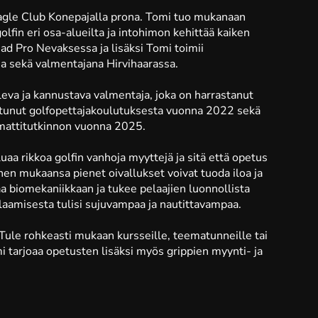
agle Club Konepajalla prona. Tomi tuo mukanaan
fin eri osa-alueilta ja intohimon kehittää kaiken
ead Pro Nevaksessa ja lisäksi Tomi toimii
a sekä valmentajana Hirvihaarassa.
eva ja kannustava valmentaja, joka on harrastanut
mistunut golfopettajakoulutuksesta vuonna 2022 sekä
mattitutkinnon vuonna 2025.
a rikkoa golfin vanhoja myyttejä ja sitä että opetus
hänen mukaansa pienet oivallukset voivat tuoda iloa ja
taa biomekaniikkaan ja tukee pelaajien luonnollista
pelaamisesta tulisi sujuvampaa ja nautittavampaa.
 Tule rohkeasti mukaan kursseille, teematunneille tai
 tarjoaa opetusten lisäksi myös grippien myynti- ja