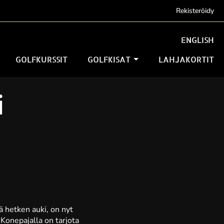
Rekisteröidy
ENGLISH
GOLFKURSSIT
GOLFKISAT
LAHJAKORTIT
i
lä hetken auki, on nyt
Konepajalla on tarjota