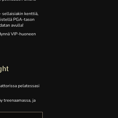
ellaisiakin kenttiä,
iilistellä PGA-tason
datan avulla!
ödynnä VIP-huoneen
ght
attorissa pelatessasi
äy treenaamassa, ja