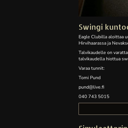
Swingi kunto
Eagle Clubilla aloitta
Hirvihaarassa ja Nevakse
Talvikaudelle on varatta
talvikaudella hiottua sw
Varaa tunnit:
Tomi Pund
pund@live.fi
040 743 5015