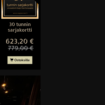
30 tunnin
sarjakortti
623,20 €
779,00 €
Ostoksille