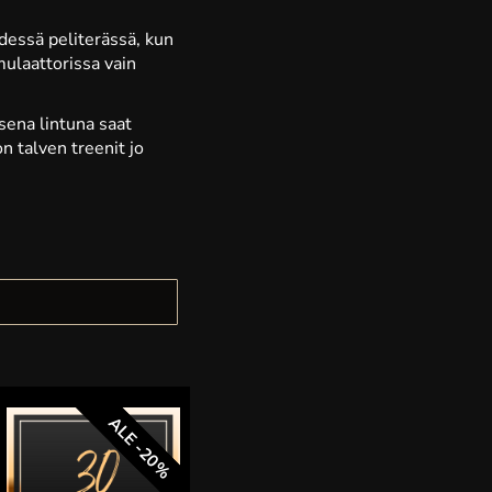
ydessä peliterässä, kun
mulaattorissa vain
sena lintuna saat
on talven treenit jo
ALE -20%