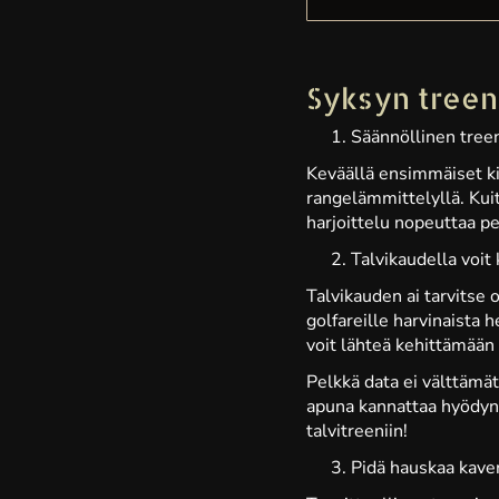
Syksyn treeni
Säännöllinen tree
Keväällä ensimmäiset ki
rangelämmittelyllä. Kuit
harjoittelu nopeuttaa p
Talvikaudella voit
Talvikauden ai tarvitse 
golfareille harvinaista 
voit lähteä kehittämään
Pelkkä data ei välttämät
apuna kannattaa hyödynt
talvitreeniin!
Pidä hauskaa kaver