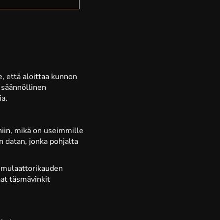
, että aloittaa kunnon
– säännöllinen
ia.
aniin, mikä on useimmille
n datan, jonka pohjalta
 simulaattorikauden
aat täsmävinkit