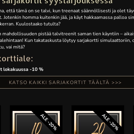
 sarjakortit syystarjouksessa
na, että tämä on se talvi, kun treenaat säännöllisesti ja olet tä
t. Jotenkin homma kuitenkin jää, ja käyt hakkaamassa palloa si
erran. Kuulostaako tutulta?
mahdollisuuden pistää talvitreenit saman tien käyntiin – aikai
 alehintaan! Kun takataskusta löytyy sarjakortti simulaattoriin, 
u, vai mitä?
orttiale:
tit lokakuussa -10 %
KATSO KAIKKI SARJAKORTIT TÄÄLTÄ >>>
ALE -20%
ALE -20%