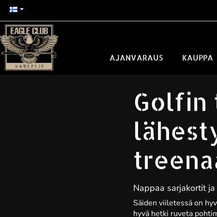
AJANVARAUS
KAUPPA
Golfin 
lähest
treena
Nappaa sarjakortit j
Säiden viiletessä on hyv
hyvä hetki ruveta pohti