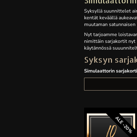
Simulaattorin
Syksyllä suunnittelet ai
kentät keväällä aukeava
muutaman satunnaisen k
Nyt tarjoamme loistavan 
nimittäin sarjakortit nyt
käytännössä suuunnitelt
Syksyn sarjak
Simulaattorin sarjakor
ALE -20%