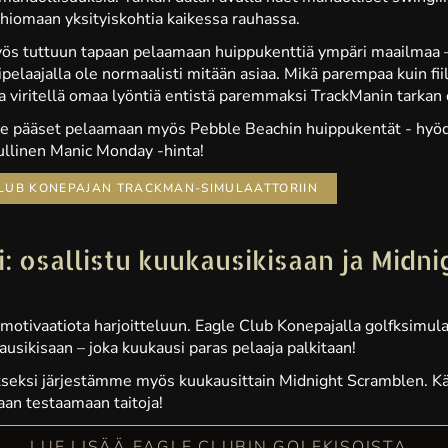
 hiomaan yksityiskohtia kaikessa rauhassa.
s tuttuun tapaan pelaamaan huippukenttiä ympäri maailmaa – s
ubipelaajalla ole normaalisti mitään asiaa. Mikä parempaa kuin f
ja viritellä omaa lyöntiä entistä paremmaksi TrackManin tarkan 
e pääset pelaamaan myös Pebble Beachin huippukentät - hy
ullinen Manic Monday -hinta!
CLUB KONEPAJAN TRACKMAN-SIMULAATTORIIN
i: osallistu kuukausikisaan ja Midni
ämotivaatiota harjoitteluun. Eagle Club Konepajalla golfksimula
kausikisaan – joka kuukausi paras pelaaja palkitaan!
tykseksi järjestämme myös kuukausittain Midnight Scramblen. K
saan testaamaan taitoja!
LUE LISÄÄ EAGLE CLUBIN GOLFKISOISTA