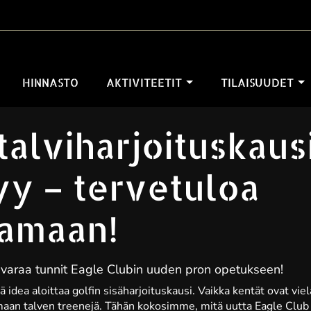
HINNASTO
AKTIVITEETIT
TILAISUUDET
talviharjoituskaus
yy – tervetuloa
amaan!
a varaa tunnit Eagle Clubin uuden pron opetukseen!
ä idea aloittaa golfin sisäharjoituskausi. Vaikka kentät ovat vie
maan talven treenejä. Tähän kokosimme, mitä uutta Eagle Club 