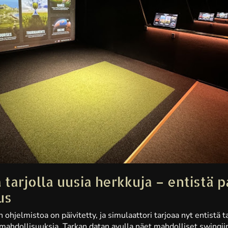
tarjolla uusia herkkuja – entistä 
us
ohjelmistoa on päivitetty, ja simulaattori tarjoaa nyt entistä 
ahdollisuuksia. Tarkan datan avulla näet mahdolliset swingii