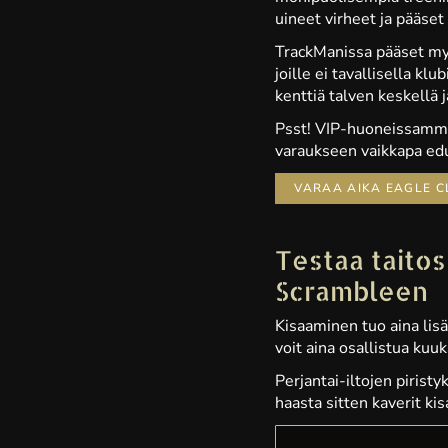
uineet virheet ja pääset
TrackManissa pääset myö
joille ei tavallisella kl
kenttiä talven keskellä 
Psst! VIP-huoneissamm
varaukseen vaikkapa ed
VARAA AIKA EAGLE 
Testaa taitos
Scrambleen
Kisaaminen tuo aina lis
voit aina osallistua kuu
Perjantai-iltojen piris
haasta sitten kaverit ki