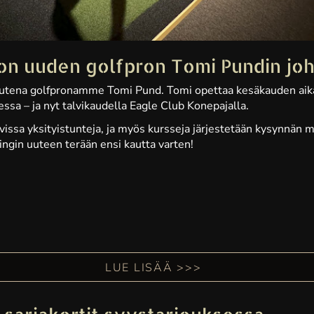
on uuden golfpron Tomi Pundin joh
a uutena golfpronamme Tomi Pund. Tomi opettaa kesäkauden ai
ssa – ja nyt talvikaudella Eagle Club Konepajalla.
vissa yksityistunteja, ja myös kursseja järjestetään kysynnän 
ingin uuteen terään ensi kautta varten!
LUE LISÄÄ >>>