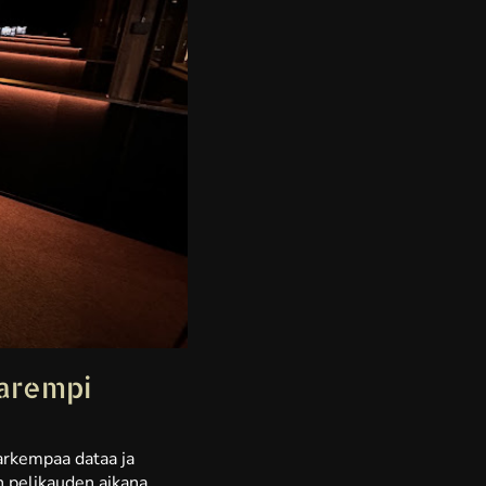
parempi
tarkempaa dataa ja
n pelikauden aikana