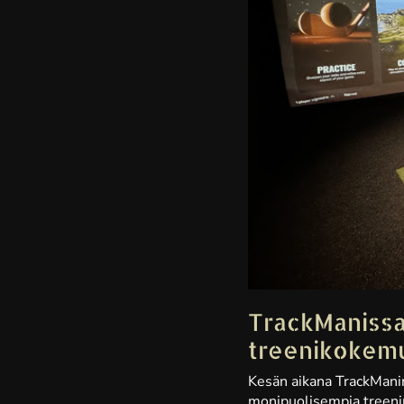
TrackManissa 
treenikokem
Kesän aikana TrackManin 
monipuolisempia treenim