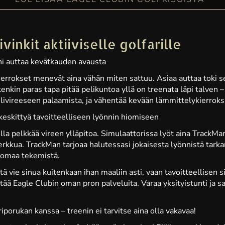
vinkit aktiiviselle golfarille
ni auttaa kevätkauden avausta
errokset menevät aina vähän miten sattuu. Asiaa auttaa toki se
enkin paras tapa pitää pelikuntoa yllä on treenata läpi talven 
elivireeseen palaamista, ja vähentää kevään lämmittelykierroks
 keskittyä tavoitteelliseen lyönnin hiomiseen
olla pelkkää vireen ylläpitoa. Simulaattorissa lyöt aina TrackM
herkkua. TrackMan tarjoaa halutessasi jokaisesta lyönnistä tarka
 omaa tekemistä.
tä vie sinua kuitenkaan ihan maaliin asti, vaan tavoitteellisen
ää Eagle Clubin oman pron palveluita. Varaa yksityistunti ja s
iporukan kanssa – treenin ei tarvitse aina olla vakavaa!