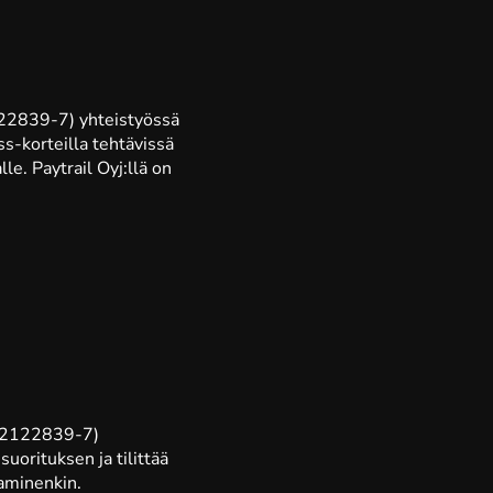
2122839-7) yhteistyössä
s-korteilla tehtävissä
le. Paytrail Oyj:llä on
 (2122839-7)
uorituksen ja tilittää
saminenkin.