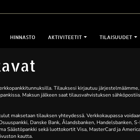
HINNASTO
AKTIVITEETIT
TILAISUUDET
avat
erkkopankkitunnuksilla. Tilauksesi kirjautuu järjestelmäämme,
nkissa. Maksun jälkeen saat tilausvahvistuksen sähköpostiisi,
ikulut maksetaan tilauksen yhteydessä. Verkkokaupassa voidaa
 Osuuspankki, Danske Bank, Ålandsbanken, Handelsbanken, S-
Oma Säästöpankki sekä luottokortit Visa, MasterCard ja Ameri
ivuston kautta.