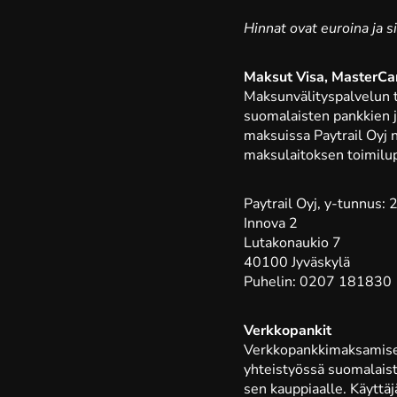
Hinnat ovat euroina ja s
Maksut Visa, MasterCar
Maksunvälityspalvelun t
suomalaisten pankkien j
maksuissa Paytrail Oyj n
maksulaitoksen toimilu
Paytrail Oyj, y-tunnus
Innova 2
Lutakonaukio 7
40100 Jyväskylä
Puhelin: 0207 181830
Verkkopankit
Verkkopankkimaksamisee
yhteistyössä suomalaiste
sen kauppiaalle. Käyttä