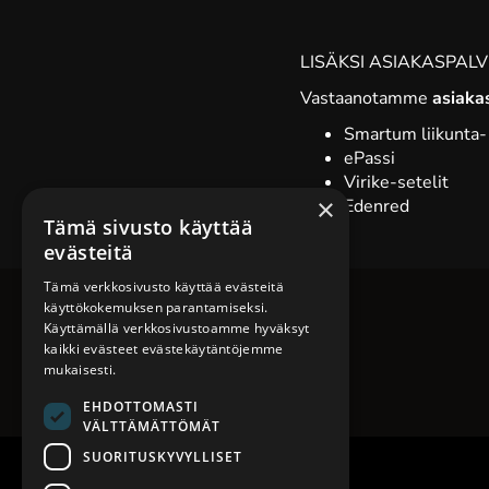
LISÄKSI ASIAKASPAL
Vastaanotamme
asiak
Smartum liikunta- 
ePassi
Virike-setelit
×
Edenred
Tämä sivusto käyttää
evästeitä
Tämä verkkosivusto käyttää evästeitä
käyttökokemuksen parantamiseksi.
Käyttämällä verkkosivustoamme hyväksyt
kaikki evästeet evästekäytäntöjemme
mukaisesti.
EHDOTTOMASTI
VÄLTTÄMÄTTÖMÄT
SUORITUSKYVYLLISET