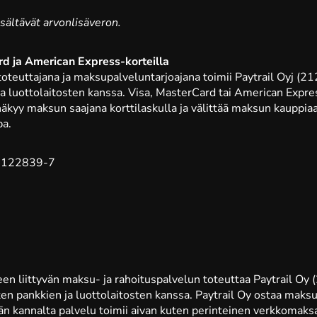
isältävät arvonlisäveron.
d ja American Express-korteilla
oteuttajana ja maksupalveluntarjoajana toimii Paytrail Oyj (
a luottolaitosten kanssa. Visa, MasterCard tai American Expres
äkyy maksun saajana korttilaskulla ja välittää maksun kauppiaal
pa.
: 2122839-7
n liittyvän maksu- ja rahoituspalvelun toteuttaa Paytrail Oy
n pankkien ja luottolaitosten kanssa. Paytrail Oy ostaa maksus
jän kannalta palvelu toimii aivan kuten perinteinen verkkomak