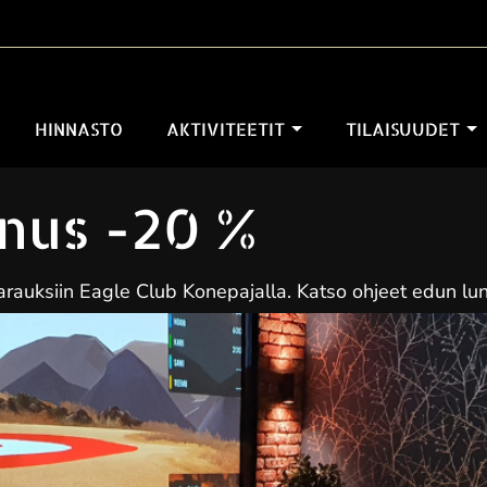
HINNASTO
AKTIVITEETIT
TILAISUUDET
nnus -20 %
varauksiin Eagle Club Konepajalla. Katso ohjeet edun lu