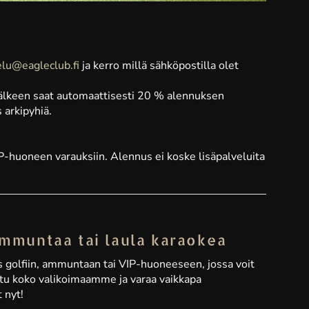
elu@eagleclub.fi
ja kerro millä sähköpostilla olet
n jälkeen saat automaattisesti 20 % alennuksen
 arkipyhiä.
-huoneen varauksiin. Alennus ei koske lisäpalveluita
ammuntaa tai laula karaokea
 golfiin, ammuntaan tai VIP-huoneeseen, jossa voit
tu koko valikoimaamme ja varaa vaikkapa
 nyt!