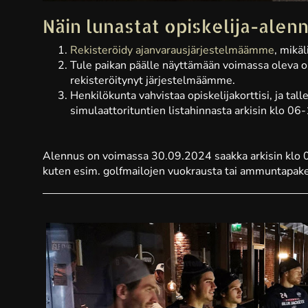
Näin lunastat opiskelija-alen
Rekisteröidy ajanvarausjärjestelmäämme
, mikäl
Tule paikan päälle näyttämään voimassa oleva opi
rekisteröitynyt järjestelmäämme.
Henkilökunta vahvistaa opiskelijakorttisi, ja ta
simulaattorituntien listahinnasta arkisin klo 0
Alennus on voimassa 30.09.2024 saakka arkisin klo 0
kuten esim. golfmailojen vuokrausta tai ammuntapaket