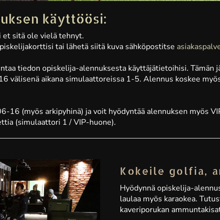
nuksen käyttöösi:
i et sitä ole vielä tehnyt.
skelijakorttisi tai lähetä siitä kuva sähköpostitse
asiakaspalv
llentaa tiedon opiskelija-alennuksesta käyttäjätietoihisi. Tämä
6-16 välisenä aikana simulaattoreissa 1-5. Alennus koskee myös
6-16 (myös arkipyhinä) ja voit hyödyntää alennuksen myös VIP
tia (simulaattori 1 / VIP-huone).
Kokeile golfia, 
Hyödynnä opiskelija-alennus
laulaa myös karaokea. Tutus
kaveriporukan ammuntakisat